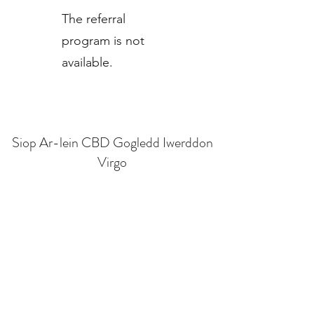
The referral
program is not
available.
Siop Ar-lein CBD Gogledd Iwerddon
Virgo
Ffurflen Tanysgrifio
Cyflwyno