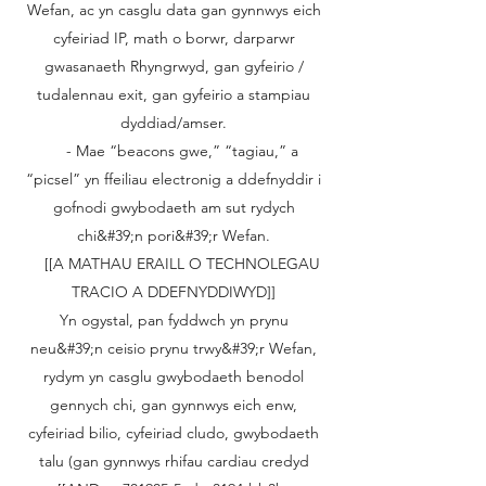
Wefan, ac yn casglu data gan gynnwys eich
cyfeiriad IP, math o borwr, darparwr
gwasanaeth Rhyngrwyd, gan gyfeirio /
tudalennau exit, gan gyfeirio a stampiau
dyddiad/amser.
- Mae “beacons gwe,” “tagiau,” a
“picsel” yn ffeiliau electronig a ddefnyddir i
gofnodi gwybodaeth am sut rydych
chi&#39;n pori&#39;r Wefan.
[[A MATHAU ERAILL O TECHNOLEGAU
TRACIO A DDEFNYDDIWYD]]
Yn ogystal, pan fyddwch yn prynu
neu&#39;n ceisio prynu trwy&#39;r Wefan,
rydym yn casglu gwybodaeth benodol
gennych chi, gan gynnwys eich enw,
cyfeiriad bilio, cyfeiriad cludo, gwybodaeth
talu (gan gynnwys rhifau cardiau credyd