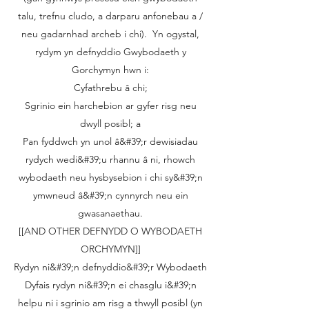
talu, trefnu cludo, a darparu anfonebau a /
neu gadarnhad archeb i chi). Yn ogystal,
rydym yn defnyddio Gwybodaeth y
Gorchymyn hwn i:
Cyfathrebu â chi;
Sgrinio ein harchebion ar gyfer risg neu
dwyll posibl; a
Pan fyddwch yn unol â&#39;r dewisiadau
rydych wedi&#39;u rhannu â ni, rhowch
wybodaeth neu hysbysebion i chi sy&#39;n
ymwneud â&#39;n cynnyrch neu ein
gwasanaethau.
[[AND OTHER DEFNYDD O WYBODAETH
ORCHYMYN]]
Rydyn ni&#39;n defnyddio&#39;r Wybodaeth
Dyfais rydyn ni&#39;n ei chasglu i&#39;n
helpu ni i sgrinio am risg a thwyll posibl (yn