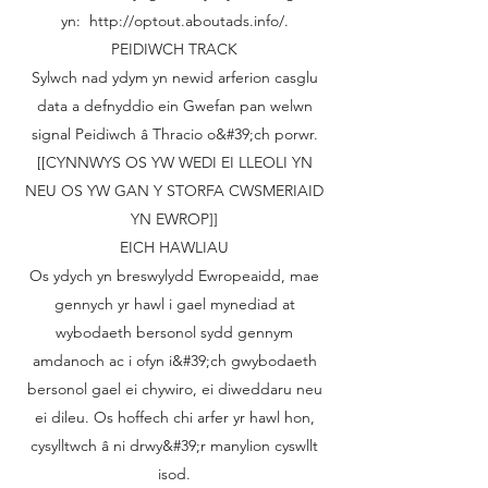
yn:
http://optout.aboutads.info/.
PEIDIWCH TRACK
Sylwch nad ydym yn newid arferion casglu
data a defnyddio ein Gwefan pan welwn
signal Peidiwch â Thracio o&#39;ch porwr.
[[CYNNWYS OS YW WEDI EI LLEOLI YN
NEU OS YW GAN Y STORFA CWSMERIAID
YN EWROP]]
EICH HAWLIAU
Os ydych yn breswylydd Ewropeaidd, mae
gennych yr hawl i gael mynediad at
wybodaeth bersonol sydd gennym
amdanoch ac i ofyn i&#39;ch gwybodaeth
bersonol gael ei chywiro, ei diweddaru neu
ei dileu. Os hoffech chi arfer yr hawl hon,
cysylltwch â ni drwy&#39;r manylion cyswllt
isod.