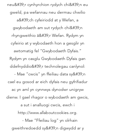
neu&#39;r cynhyrchion rydych chi&#39;n eu
gweld, pa wefannau neu dermau chwilio
a&#39;ch cyfeiriodd at y Wefan, a
gwybodaeth am sut rydych chi&#39;n
rhyngweithio â&#39;r Wefan. Rydym yn
cyfeirio at y wybodaeth hon a gesglir yn
awtomatig fel “Gwybodaeth Dyfais.”
Rydym yn casglu Gwybodaeth Dyfais gan
ddefnyddio&#39;r technolegau canlynol:
- Mae “cwcis” yn ffeiliau data sy&#39;n
cael eu gosod ar eich dyfais neu gyfrifiadur
ac yn aml yn cynnwys dynodwr unigryw
dienw. I gael rhagor o wybodaeth am gwcis,
a sut i analluogi cwcis, ewch i
http://www.allaboutcookies.org
.
- Mae “Ffeiliau log” yn olrhain
gweithredoedd sy&#39;n digwydd ar y