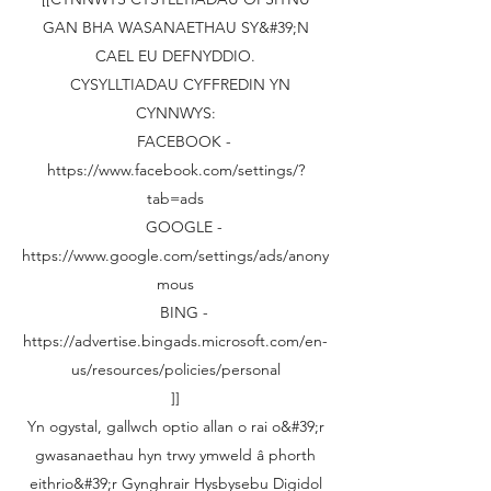
GAN BHA WASANAETHAU SY&#39;N
CAEL EU DEFNYDDIO.
CYSYLLTIADAU CYFFREDIN YN
CYNNWYS:
FACEBOOK -
https://www.facebook.com/settings/?
tab=ads
GOOGLE -
https://www.google.com/settings/ads/anony
mous
BING -
https://advertise.bingads.microsoft.com/en-
us/resources/policies/personal
]]
Yn ogystal, gallwch optio allan o rai o&#39;r
gwasanaethau hyn trwy ymweld â phorth
eithrio&#39;r Gynghrair Hysbysebu Digidol