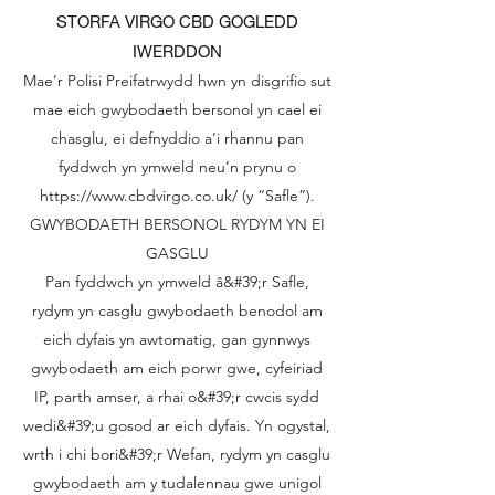
STORFA VIRGO CBD GOGLEDD
IWERDDON
Mae’r Polisi Preifatrwydd hwn yn disgrifio sut
mae eich gwybodaeth bersonol yn cael ei
chasglu, ei defnyddio a’i rhannu pan
fyddwch yn ymweld neu’n prynu o
https://www.cbdvirgo.co.uk/
(y “Safle”).
GWYBODAETH BERSONOL RYDYM YN EI
GASGLU
Pan fyddwch yn ymweld â&#39;r Safle,
rydym yn casglu gwybodaeth benodol am
eich dyfais yn awtomatig, gan gynnwys
gwybodaeth am eich porwr gwe, cyfeiriad
IP, parth amser, a rhai o&#39;r cwcis sydd
wedi&#39;u gosod ar eich dyfais. Yn ogystal,
wrth i chi bori&#39;r Wefan, rydym yn casglu
gwybodaeth am y tudalennau gwe unigol