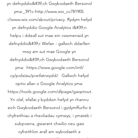
yn defnyddio&#39;ch Gwybodaeth Bersonol
yma:_391c-
http://www.wix_cc781905
.
://
www.wix.com/about/privacy.
Rydym hefyd
yn defnyddio Google Analytics i&#39;n
helpu i ddeall sut mae ein cwsmeriaid yn
defnyddio&#39;r Wefan - gallwch ddarllen
mwy am sut mae Google yn
defnyddio&#39;ch Gwybodaeth Bersonol
yma:
https://www.google.com/intl/
cy/polisïau/preifatrwydd/. Gallwch hefyd
optio allan o Google Analytics yma:
https://tools.google.com/dlpage/gaoptout.
Yn olaf, efallai y byddwn hefyd yn rhannu
eich Gwybodaeth Bersonol i gydymffurfio â
chyfreithiau a rheoliadau cymwys, i ymateb i
subpoena, gwarant chwilio neu gais
cyfreithlon arall am wybodaeth a