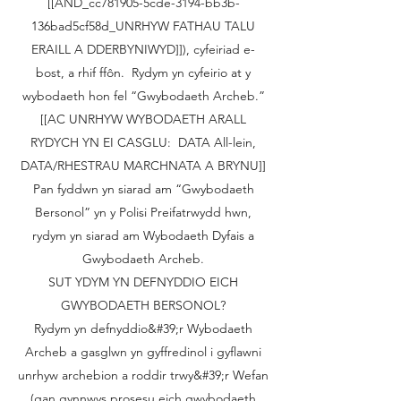
[[AND_cc781905-5cde-3194-bb3b-
136bad5cf58d_UNRHYW FATHAU TALU
ERAILL A DDERBYNIWYD]]), cyfeiriad e-
bost, a rhif ffôn. Rydym yn cyfeirio at y
wybodaeth hon fel “Gwybodaeth Archeb.”
[[AC UNRHYW WYBODAETH ARALL
RYDYCH YN EI CASGLU: DATA All-lein,
DATA/RHESTRAU MARCHNATA A BRYNU]]
Pan fyddwn yn siarad am “Gwybodaeth
Bersonol” yn y Polisi Preifatrwydd hwn,
rydym yn siarad am Wybodaeth Dyfais a
Gwybodaeth Archeb.
SUT YDYM YN DEFNYDDIO EICH
GWYBODAETH BERSONOL?
Rydym yn defnyddio&#39;r Wybodaeth
Archeb a gasglwn yn gyffredinol i gyflawni
unrhyw archebion a roddir trwy&#39;r Wefan
(gan gynnwys prosesu eich gwybodaeth