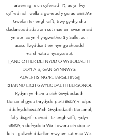
arbennig, eich cyfeiriad IP), ac yn fwy
cyffredinol i wella a gwneud y gorau o&#39;n
Gwefan (er enghraifft, trwy gynhyrchu
dadansoddiadau am sut mae ein cwsmeriaid
yn pori ac yn rhyngweithio â y Safle, ac i
asesu llwyddiant ein hymgyrchoedd
marchnata a hysbysebu).
[[AND OTHER DEFNYDD O WYBODAETH
DDYFAIS, GAN GYNNWYS:
ADVERTISING/RETARGETING]]
RHANNU EICH GWYBODAETH BERSONOL
Rydym yn rhannu eich Gwybodaeth
Bersonol gyda thrydydd parti i&#39;n helpu
i ddefnyddio&#39;ch Gwybodaeth Bersonol,
fel y disgrifir uchod. Er enghraifft, rydyn
ni&#39;n defnyddio Wix i bweru ein siop ar-
lein - gallwch ddarllen mwy am sut mae Wix