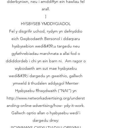
dderbyniwn, neu i amddiffyn ein hawliau fel
arall.
]
HYSBYSEB YMDDYGIADOL
Fel y disgrifir uchod, rydym yn defnyddio
eich Gwybodaeth Bersonol i ddarparu
hysbysebion wedi&#39;u targedu neu
gyfathrebiadau marchnata a allai fod o
ddiddordeb i chi yn ein barn ni. Am ragor o
wybodaeth am sut mae hysbysebu
wedi&#39;i dargedu yn gweithio, gallwch
ymweld â thudalen addysgol Menter
Hysbysebu Rhwydwaith (“NAI”) yn
http://www.networkadvertising.org/underst
anding-online-advertising/how-
ydy-it-work.
Gallwch optio allan o hysbysebu wedi’i
dargedu drwy:
[[CYNNWYS CYSYLLTIADAU OPSIYNU