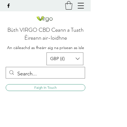
Bùth VIRGO CBD Ceann a Tuath
Èireann air-loidhne
An càileachd as fheàrr aig na prìsean as ìsle
GBP (£)
Faigh In Touch